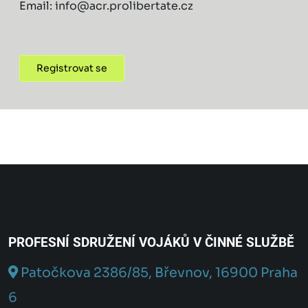
Email: info@acr.prolibertate.cz
Registrovat se
PROFESNÍ SDRUŽENÍ VOJÁKŮ V ČINNÉ SLUŽBĚ
Patočkova 2386/85, Břevnov, 16900 Praha
6