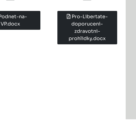
Podnet-na-
Pro-Libertate-
VP.docx
doporuceni-
zdravotni-
prohlidky.docx