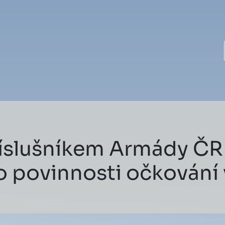
říslušníkem Armády ČR
 o povinnosti očkování