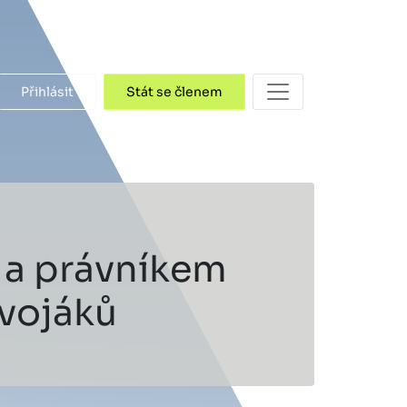
Přihlásit
Stát se členem
 a právníkem
 vojáků