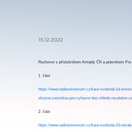
15.12.2022
Rozhovor s příslušníkem Armády ČR a právníkem Pro L
1. část
https://www.radiouniversum.cz/kaur-svoboda-1d-ockova
skrytou-zaminkou-pro-vyhazov-bez-ohledu-na-platne-z
2. část
https://www.radiouniversum.cz/kaur-svoboda-2d-nezakon