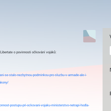
ibertate o povinnosti očkování vojáků:
ni-se-stalo-nezbytnou-podminkou-pro-sluzbu-v-armade-ale-i-
akony/
nost-postupu-pri-ockovani-vojaku-ministerstvo-netrapi-hodla-