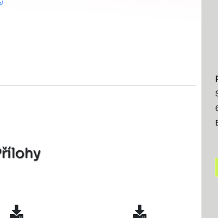
o/
řílohy